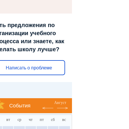
ть предложения по
ганизации учебного
оцесса или знаете, как
елать школу лучше?
Написать о проблеме
Август
События
вт
ср
чт
пт
сб
вс