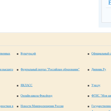
ственных
Культура.рф
Официальный с
 и высшего
Федеральный портал "Российское образование"
Дневник.Ру
ЯКЛАСС
Учи.ру
Онлайн-школа Фоксфорд
ФГИС "Моя шк
одростков в
Новости Минпросвещения России
Государственно