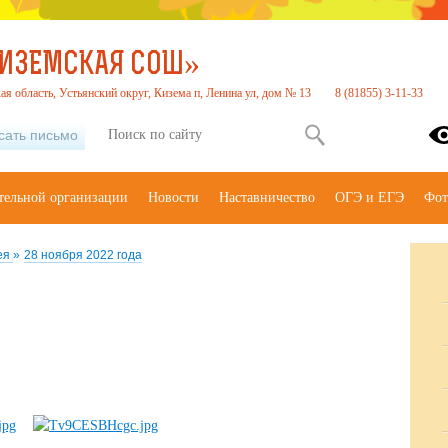
КИЗЕМСКАЯ СОШ»
ая область, Устьянский округ, Кизема п, Ленина ул, дом № 13
8 (81855) 3-11-33
сать письмо
тельной организации
Новости
Наставничество
ОГЭ и ЕГЭ
Фот
ея
»
28 ноября 2022 года