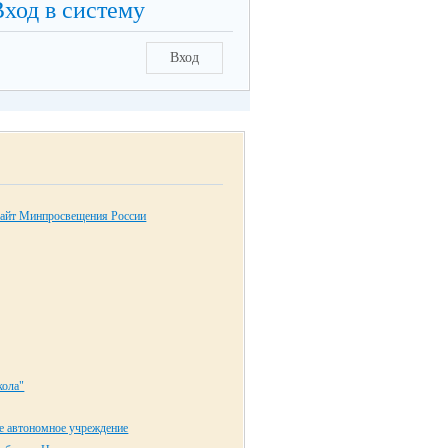
Вход в систему
Вход
айт Минпросвещения России
ола"
е автономное учреждение