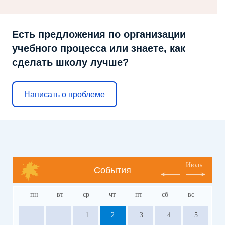
Есть предложения по организации
учебного процесса или знаете, как
сделать школу лучше?
Написать о проблеме
Июль
События
пн
вт
ср
чт
пт
сб
вс
1
2
3
4
5