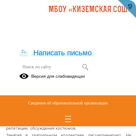
МБОУ «КИЗЕМСКАЯ СОШ»
Написать письмо
Школьный театр "ОГНИ РАМПЫ"
Версия для слабовидящих
Театральный кружок в школе
– прекрасное место для
общения ребят всех возрастов. Здесь бывает интересно
абсолютно всем-подросткам, ученикам младших классов,
Сведения об образовательной организации
выпускникам. Занятия в театральном коллективе укрепляют
дружбу между его участниками и дают повод для внеурочных
встреч, во время которых происходит разучивание ролей,
репетиции, обсуждения костюмов.
Занятия в театральном коллективе дисциплинирует. Не