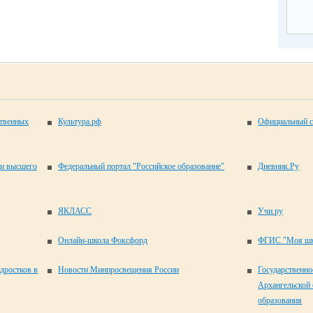
ственных
Культура.рф
Официальный с
 и высшего
Федеральный портал "Российское образование"
Дневник.Ру
ЯКЛАСС
Учи.ру
Онлайн-школа Фоксфорд
ФГИС "Моя шк
одростков в
Новости Минпросвещения России
Государственно
Архангельской 
образования