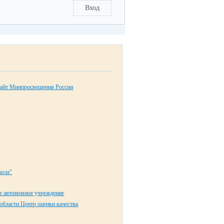
Вход
айт Минпросвещения России
ола"
е автономное учреждение
области Центр оценки качества