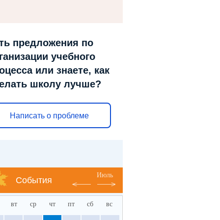
ть предложения по
ганизации учебного
оцесса или знаете, как
елать школу лучше?
Написать о проблеме
Июль
События
вт
ср
чт
пт
сб
вс