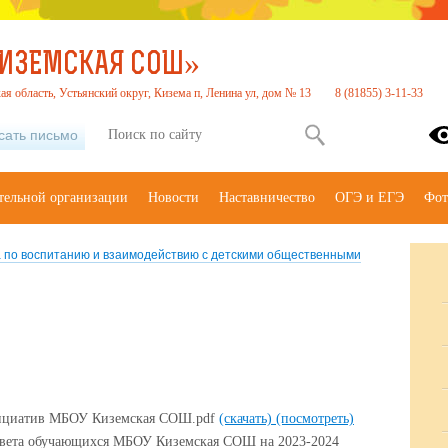
КИЗЕМСКАЯ СОШ»
ая область, Устьянский округ, Кизема п, Ленина ул, дом № 13
8 (81855) 3-11-33
сать письмо
тельной организации
Новости
Наставничество
ОГЭ и ЕГЭ
Фот
а по воспитанию и взаимодействию с детскими общественными
ициатив МБОУ Киземская СОШ.pdf
(скачать)
(посмотреть)
овета обучающихся МБОУ Киземская СОШ на 2023-2024