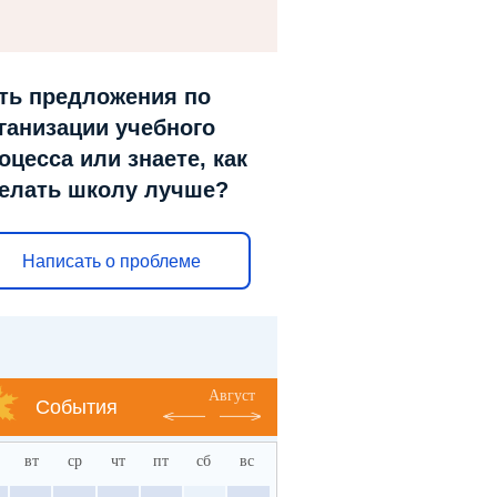
ть предложения по
ганизации учебного
оцесса или знаете, как
елать школу лучше?
Написать о проблеме
Август
События
вт
ср
чт
пт
сб
вс