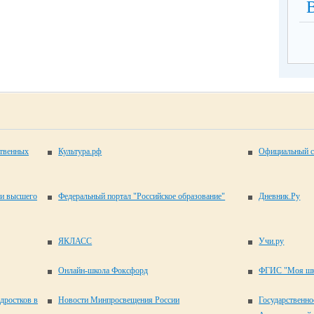
ственных
Культура.рф
Официальный с
 и высшего
Федеральный портал "Российское образование"
Дневник.Ру
ЯКЛАСС
Учи.ру
Онлайн-школа Фоксфорд
ФГИС "Моя шк
одростков в
Новости Минпросвещения России
Государственно