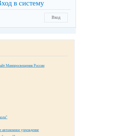
Вход в систему
Вход
айт Минпросвещения России
ола"
е автономное учреждение